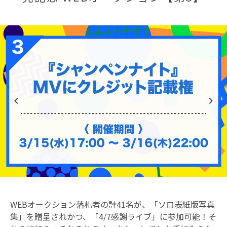
navigate_before
navigate_next
WEBオークション落札者の計41名が、「ソロ表紙版写真
集」を贈呈されかつ、「4/7感謝ライブ」に参加可能！そ